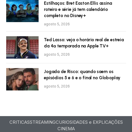
Estilhaços: Bret Easton Ellis assina
roteiro e série já tem calendário
completo no Disney+
agosto 5, 2026
Ted Lasso: veja o horário real de estreia
da 4ª temporada na Apple TV+
agosto 5, 2026
Jogada de Risco: quando saem os
episódios 5 e 6 e o final no Globoplay
agosto 5, 2026
CRITICAS
STREAMING
CURIOSIDADES e EXPLICAÇÕES
CINEMA