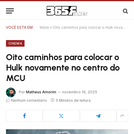
VOCÊ ESTÁ EM:
Início
»
Oito caminhos para colocar o Hulk novamente no centro do MCU
CINEMA
Oito caminhos para colocar o
Hulk novamente no centro do
MCU
Por
Matheus Amorim
novembro 19, 2025
Nenhum comentário
5 Minutos de leitura