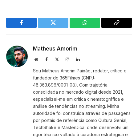
Facebook
Twitter
WhatsApp
Copy
Link
Matheus Amorim
Website
Facebook
X
Instagram
LinkedIn
(Twitter)
Sou Matheus Amorim Paixão, redator, crítico e
fundador do 365Filmes (CNPJ:
48.363.896/0001-08). Com trajetória
consolidada no mercado digital desde 2021,
especializei-me em crítica cinematográfica e
análise de tendências no streaming. Minha
autoridade foi construída através de passagens
por portais de referência como Cultura Genial,
TechShake e MasterDica, onde desenvolvi um
rigor técnico voltado à curadoria estratégica e