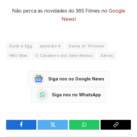
Não perca as novidades do 365 Filmes no
Google
News
!
Dunk e Egg
episódio 6
Game of Thrones
HBO Max
O Cavaleiro dos Sete Reinos
Séries
Siga nos no Google News
Siga nos no WhatsApp
Facebook
Twitter
WhatsApp
Copy