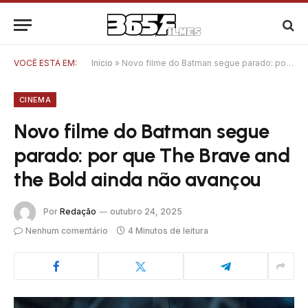
VOCÊ ESTÁ EM:
Início
»
Novo filme do Batman segue parado: por que The Brave and the Bold ainda não avançou
CINEMA
Novo filme do Batman segue
parado: por que The Brave and
the Bold ainda não avançou
Por
Redação
outubro 24, 2025
Nenhum comentário
4 Minutos de leitura