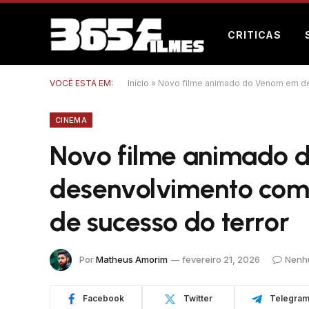
CRITICAS
VOCÊ ESTÁ EM:
Início
»
Novo filme animado do Venom em de
CINEMA
Novo filme animado
desenvolvimento com 
de sucesso do terror
Por
Matheus Amorim
fevereiro 21, 2026
Nenh
Facebook
Twitter
Telegra