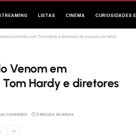
STREAMING
LISTAS
CINEMA
CURIOSIDADES 
senvolvimento com Tom Hardy e diretores de sucesso do terror
 do Venom em
Tom Hardy e diretores
um comentário
5 Minutos de leitura
m