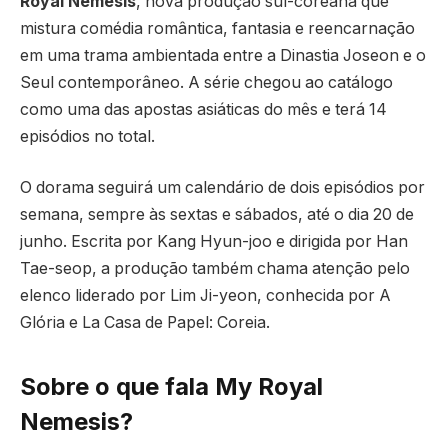
Royal Nemesis
, nova produção sul-coreana que
mistura comédia romântica, fantasia e reencarnação
em uma trama ambientada entre a Dinastia Joseon e o
Seul contemporâneo. A série chegou ao catálogo
como uma das apostas asiáticas do mês e terá 14
episódios no total.
O dorama seguirá um calendário de dois episódios por
semana, sempre às sextas e sábados, até o dia 20 de
junho. Escrita por
Kang Hyun-joo
e dirigida por
Han
Tae-seop
, a produção também chama atenção pelo
elenco liderado por
Lim Ji-yeon
, conhecida por
A
Glória
e
La Casa de Papel: Coreia
.
Sobre o que fala My Royal
Nemesis?