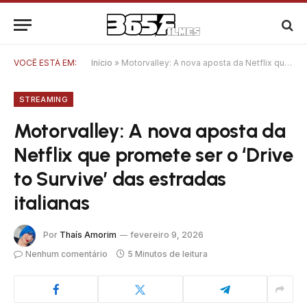
VOCÊ ESTÁ EM:
Início
»
Motorvalley: A nova aposta da Netflix que promete ser o ‘Drive to Survive’ das estradas italianas
STREAMING
Motorvalley: A nova aposta da
Netflix que promete ser o ‘Drive
to Survive’ das estradas
italianas
Por
Thaís Amorim
fevereiro 9, 2026
Nenhum comentário
5 Minutos de leitura