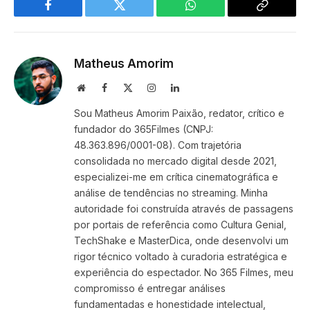
Facebook
Twitter
WhatsApp
Copy
Link
Matheus Amorim
Website
Facebook
X
Instagram
LinkedIn
(Twitter)
Sou Matheus Amorim Paixão, redator, crítico e
fundador do 365Filmes (CNPJ:
48.363.896/0001-08). Com trajetória
consolidada no mercado digital desde 2021,
especializei-me em crítica cinematográfica e
análise de tendências no streaming. Minha
autoridade foi construída através de passagens
por portais de referência como Cultura Genial,
TechShake e MasterDica, onde desenvolvi um
rigor técnico voltado à curadoria estratégica e
experiência do espectador. No 365 Filmes, meu
compromisso é entregar análises
fundamentadas e honestidade intelectual,