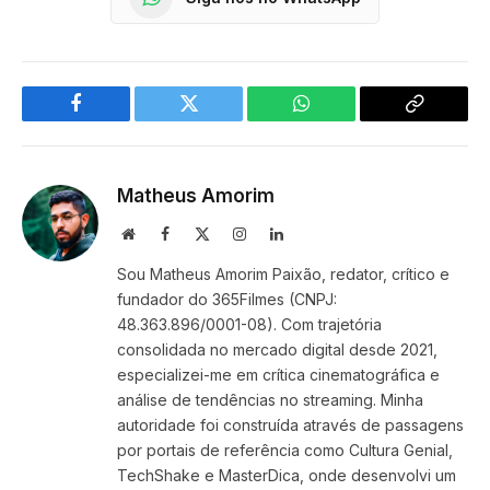
Facebook
Twitter
WhatsApp
Copy
Link
Matheus Amorim
Website
Facebook
X
Instagram
LinkedIn
(Twitter)
Sou Matheus Amorim Paixão, redator, crítico e
fundador do 365Filmes (CNPJ:
48.363.896/0001-08). Com trajetória
consolidada no mercado digital desde 2021,
especializei-me em crítica cinematográfica e
análise de tendências no streaming. Minha
autoridade foi construída através de passagens
por portais de referência como Cultura Genial,
TechShake e MasterDica, onde desenvolvi um