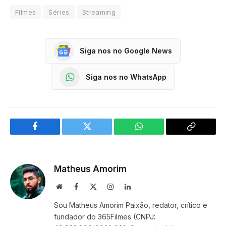
Filmes
Séries
Streaming
Siga nos no Google News
Siga nos no WhatsApp
Facebook
Twitter
WhatsApp
Copy
Link
Matheus Amorim
Website
Facebook
X
Instagram
LinkedIn
(Twitter)
Sou Matheus Amorim Paixão, redator, crítico e
fundador do 365Filmes (CNPJ: