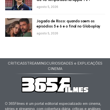
agosto 5, 2026
Jogada de Risco: quando saem os
episódios 5 e 6 e o final no Globoplay
agosto 5, 2026
CRITICAS
STREAMING
CURIOSIDADES e EXPLICAÇÕES
CINEMA
O 365Filmes é um portal editorial especializado em cinema,
séries e streaming, com cobertura diária, críticas e análises