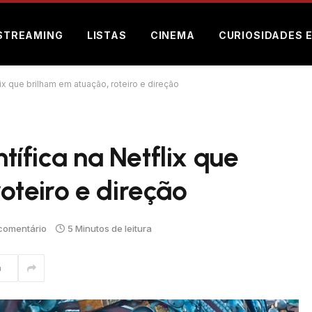
STREAMING
LISTAS
CINEMA
CURIOSIDADES 
lix que brilham em atuação, roteiro e direção
ntífica na Netflix que
oteiro e direção
comentário
5 Minutos de leitura
m