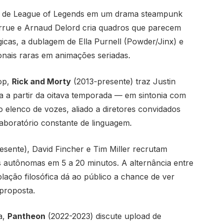
o de League of Legends em um drama steampunk
arrue e Arnaud Delord cria quadros que parecem
cas, a dublagem de Ella Purnell (Powder/Jinx) e
onais raras em animações seriadas.
op,
Rick and Morty
(2013-presente) traz Justin
a a partir da oitava temporada — em sintonia com
 elenco de vozes, aliado a diretores convidados
laboratório constante de linguagem.
sente), David Fincher e Tim Miller recrutam
s autônomas em 5 a 20 minutos. A alternância entre
ação filosófica dá ao público a chance de ver
 proposta.
a,
Pantheon
(2022-2023) discute upload de