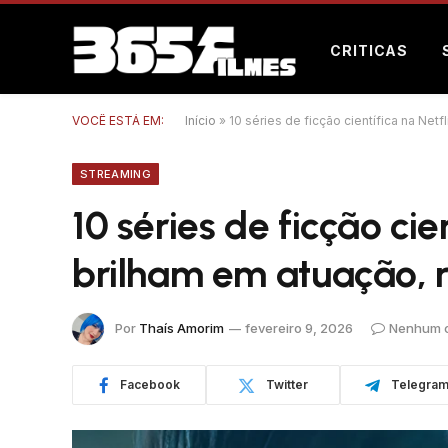
CRITICAS
VOCÊ ESTÁ EM:
Início
»
10 séries de ficção científica na Netf
STREAMING
10 séries de ficção cie
brilham em atuação, r
Por
Thaís Amorim
fevereiro 9, 2026
Nenhum 
Facebook
Twitter
Telegra