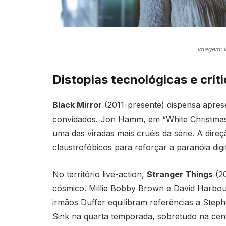
Imagem: 
Distopias tecnológicas e críti
Black Mirror
(2011-presente) dispensa apres
convidados. Jon Hamm, em “White Christma
uma das viradas mais cruéis da série. A dire
claustrofóbicos para reforçar a paranóia digit
No território live-action,
Stranger Things
(20
cósmico. Millie Bobby Brown e David Harbou
irmãos Duffer equilibram referências a Step
Sink na quarta temporada, sobretudo na cena