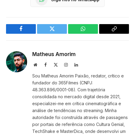
Facebook
Twitter
WhatsApp
Copy
Link
Matheus Amorim
Website
Facebook
X
Instagram
LinkedIn
(Twitter)
Sou Matheus Amorim Paixão, redator, crítico e
fundador do 365Filmes (CNPJ:
48.363.896/0001-08). Com trajetória
consolidada no mercado digital desde 2021,
especializei-me em crítica cinematográfica e
análise de tendências no streaming. Minha
autoridade foi construída através de passagens
por portais de referência como Cultura Genial,
TechShake e MasterDica, onde desenvolvi um