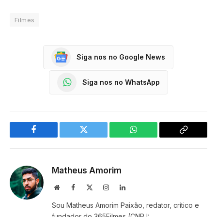
Filmes
Siga nos no Google News
Siga nos no WhatsApp
Facebook
Twitter
WhatsApp
Copy
Link
Matheus Amorim
Website
Facebook
X
Instagram
LinkedIn
(Twitter)
Sou Matheus Amorim Paixão, redator, crítico e
fundador do 365Filmes (CNPJ: