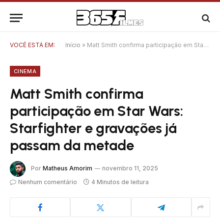
VOCÊ ESTÁ EM:
Início
»
Matt Smith confirma participação em Star Wars: Starfighter e gravações já passam da metade
CINEMA
Matt Smith confirma
participação em Star Wars:
Starfighter e gravações já
passam da metade
Por
Matheus Amorim
novembro 11, 2025
Nenhum comentário
4 Minutos de leitura