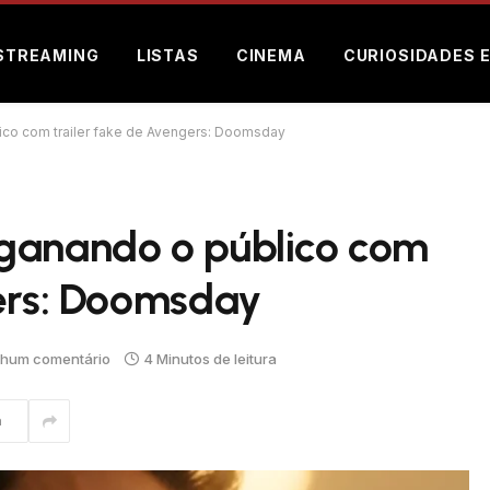
STREAMING
LISTAS
CINEMA
CURIOSIDADES 
ico com trailer fake de Avengers: Doomsday
ganando o público com
gers: Doomsday
hum comentário
4 Minutos de leitura
m