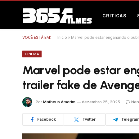
CRITICAS
VOCÊ ESTÁ EM:
Início
»
Marvel pode estar enganando o públ
CINEMA
Marvel pode estar en
trailer fake de Aven
Por
Matheus Amorim
dezembro 25, 2025
Nen
Facebook
Twitter
Telegra