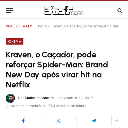
VOCÊ ESTÁ EM:
Início
»
Kraven, o Caçador, pode reforçar Spider-Man: Brand New Day após virar hit na Netflix
CINEMA
Kraven, o Caçador, pode
reforçar Spider-Man: Brand
New Day após virar hit na
Netflix
Por
Matheus Amorim
novembro 22, 2025
Nenhum comentário
4 Minutos de leitura