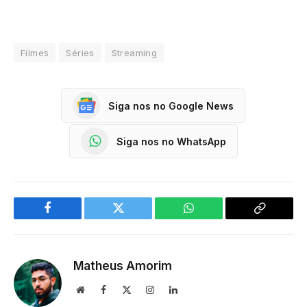
Filmes
Séries
Streaming
Siga nos no Google News
Siga nos no WhatsApp
Facebook
Twitter
WhatsApp
Copy
Link
Matheus Amorim
Website
Facebook
X
Instagram
LinkedIn
(Twitter)