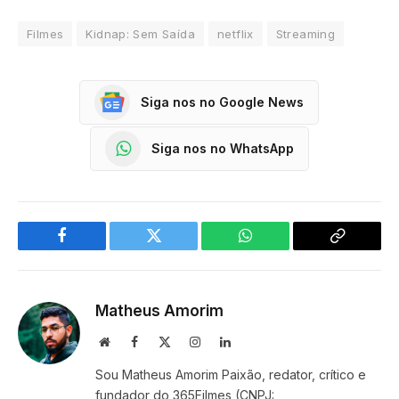
Filmes
Kidnap: Sem Saída
netflix
Streaming
Siga nos no Google News
Siga nos no WhatsApp
Facebook
Twitter
WhatsApp
Copy
Link
Matheus Amorim
Website
Facebook
X
Instagram
LinkedIn
(Twitter)
Sou Matheus Amorim Paixão, redator, crítico e
fundador do 365Filmes (CNPJ: