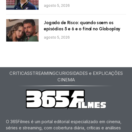
agosto 5, 2026
Jogada de Risco: quando saem os
episódios 5 e 6 e o final no Globoplay
agosto 5, 2026
CRITICAS
STREAMING
CURIOSIDADES e EXPLICAÇÕES
CINEMA
O 365Filmes é um portal editorial especializado em cinema,
séries e streaming, com cobertura diária, críticas e análises