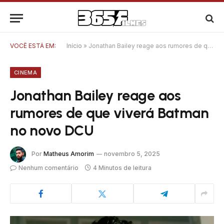
VOCÊ ESTÁ EM:
Início
»
Jonathan Bailey reage aos rumores de que viverá Batman no novo DCU
CINEMA
Jonathan Bailey reage aos
rumores de que viverá Batman
no novo DCU
Por
Matheus Amorim
novembro 5, 2025
Nenhum comentário
4 Minutos de leitura