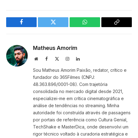
Facebook
Twitter
WhatsApp
Copy
Link
Matheus Amorim
Website
Facebook
X
Instagram
LinkedIn
(Twitter)
Sou Matheus Amorim Paixão, redator, crítico e
fundador do 365Filmes (CNPJ:
48.363.896/0001-08). Com trajetória
consolidada no mercado digital desde 2021,
especializei-me em crítica cinematográfica e
análise de tendências no streaming. Minha
autoridade foi construída através de passagens
por portais de referência como Cultura Genial,
TechShake e MasterDica, onde desenvolvi um
rigor técnico voltado à curadoria estratégica e