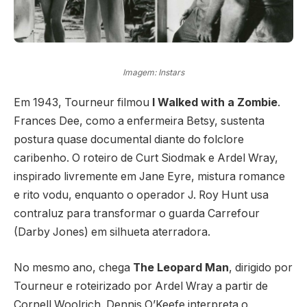
Imagem: Instars
Em 1943, Tourneur filmou
I Walked with a Zombie
.
Frances Dee, como a enfermeira Betsy, sustenta
postura quase documental diante do folclore
caribenho. O roteiro de Curt Siodmak e Ardel Wray,
inspirado livremente em Jane Eyre, mistura romance
e rito vodu, enquanto o operador J. Roy Hunt usa
contraluz para transformar o guarda Carrefour
(Darby Jones) em silhueta aterradora.
No mesmo ano, chega
The Leopard Man
, dirigido por
Tourneur e roteirizado por Ardel Wray a partir de
Cornell Woolrich. Dennis O’Keefe interpreta o