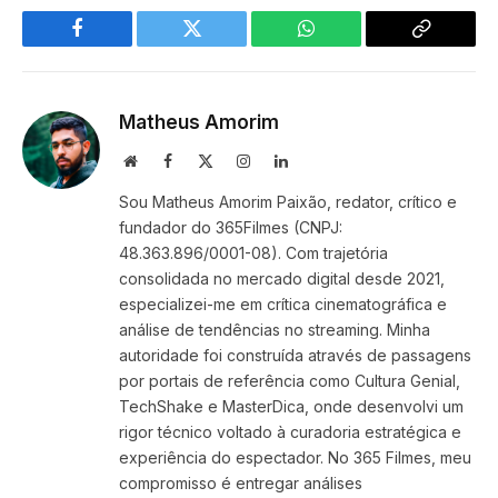
Facebook
Twitter
WhatsApp
Copy
Link
Matheus Amorim
Website
Facebook
X
Instagram
LinkedIn
(Twitter)
Sou Matheus Amorim Paixão, redator, crítico e
fundador do 365Filmes (CNPJ:
48.363.896/0001-08). Com trajetória
consolidada no mercado digital desde 2021,
especializei-me em crítica cinematográfica e
análise de tendências no streaming. Minha
autoridade foi construída através de passagens
por portais de referência como Cultura Genial,
TechShake e MasterDica, onde desenvolvi um
rigor técnico voltado à curadoria estratégica e
experiência do espectador. No 365 Filmes, meu
compromisso é entregar análises