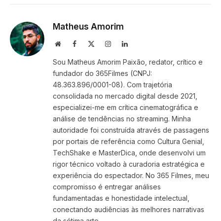
Link
Matheus Amorim
Website
Facebook
X
Instagram
LinkedIn
(Twitter)
Sou Matheus Amorim Paixão, redator, crítico e
fundador do 365Filmes (CNPJ:
48.363.896/0001-08). Com trajetória
consolidada no mercado digital desde 2021,
especializei-me em crítica cinematográfica e
análise de tendências no streaming. Minha
autoridade foi construída através de passagens
por portais de referência como Cultura Genial,
TechShake e MasterDica, onde desenvolvi um
rigor técnico voltado à curadoria estratégica e
experiência do espectador. No 365 Filmes, meu
compromisso é entregar análises
fundamentadas e honestidade intelectual,
conectando audiências às melhores narrativas
da sétima arte.