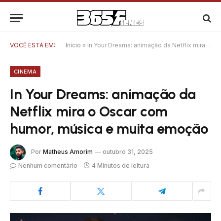
VOCÊ ESTÁ EM:
Início
»
In Your Dreams: animação da Netflix mira o Oscar com humor, música e muita emoção
CINEMA
In Your Dreams: animação da
Netflix mira o Oscar com
humor, música e muita emoção
Por
Matheus Amorim
outubro 31, 2025
Nenhum comentário
4 Minutos de leitura