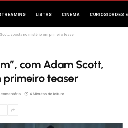
STREAMING
LISTAS
CINEMA
CURIOSIDADES 
Scott, aposta no mistério em primeiro teaser
kum”, com Adam Scott,
 primeiro teaser
comentário
4 Minutos de leitura
m