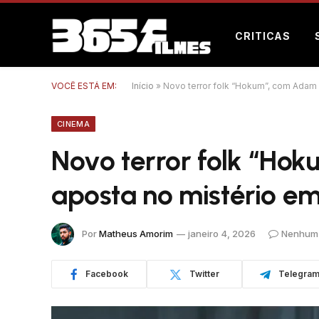
CRITICAS
VOCÊ ESTÁ EM:
Início
»
Novo terror folk “Hokum”, com Adam 
CINEMA
Novo terror folk “Ho
aposta no mistério em
Por
Matheus Amorim
janeiro 4, 2026
Nenhum 
Facebook
Twitter
Telegra