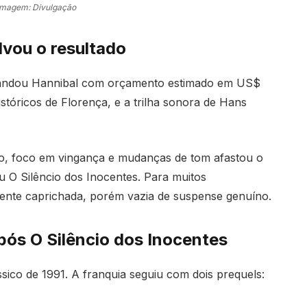
Imagem: Divulgação
lvou o resultado
omandou Hannibal com orçamento estimado em US$
istóricos de Florença, e a trilha sonora de Hans
o, foco em vingança e mudanças de tom afastou o
u O Silêncio dos Inocentes. Para muitos
mente caprichada, porém vazia de suspense genuíno.
pós O Silêncio dos Inocentes
ssico de 1991. A franquia seguiu com dois prequels: