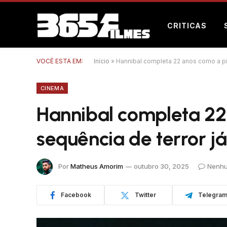
CRITICAS
VOCÊ ESTÁ EM:
Início
»
Hannibal completa 22 anos como a pio
CINEMA
Hannibal completa 22
sequência de terror j
Por
Matheus Amorim
outubro 30, 2025
Nenhu
Facebook
Twitter
Telegra