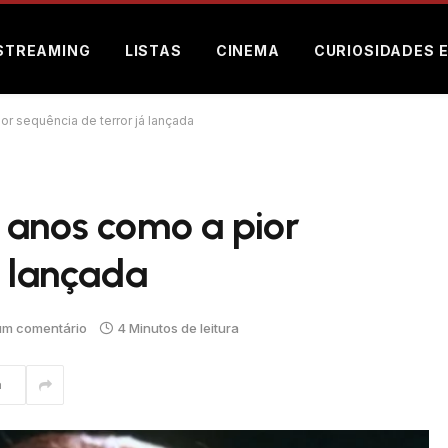
STREAMING
LISTAS
CINEMA
CURIOSIDADES 
r sequência de terror já lançada
 anos como a pior
á lançada
m comentário
4 Minutos de leitura
m