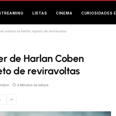
STREAMING
LISTAS
CINEMA
CURIOSIDADES 
ben estreia na Netflix repleto de reviravoltas
ler de Harlan Coben
eto de reviravoltas
tário
4 Minutos de leitura
m