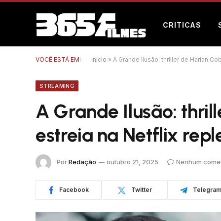
CRITICAS
VOCÊ ESTÁ EM:
Início
»
A Grande Ilusão: thriller de Harlan Co
STREAMING
A Grande Ilusão: thril
estreia na Netflix repl
Por
Redação
outubro 21, 2025
Nenhum comen
Facebook
Twitter
Telegra