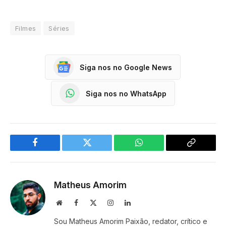
Filmes
Séries
Siga nos no Google News
Siga nos no WhatsApp
Facebook
Twitter
WhatsApp
Copy
Link
Matheus Amorim
Website
Facebook
X
Instagram
LinkedIn
(Twitter)
Sou Matheus Amorim Paixão, redator, crítico e