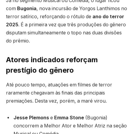
Já no segmento Musical ou Comédia, o lugar ficou
com
Bugonia
, nova incursão de Yorgos Lanthimos no
terror satírico, reforçando o rótulo de
ano do terror
2025
. É a primeira vez que três produções do gênero
disputam simultaneamente o topo nas duas divisões
do prêmio.
Atores indicados reforçam
prestígio do gênero
Até pouco tempo, atuações em filmes de terror
raramente chegavam às finais das principais
premiações. Desta vez, porém, a maré virou.
Jesse Plemons
e
Emma Stone
(Bugonia)
concorrem a Melhor Ator e Melhor Atriz na seção
Musical ou Comédia.