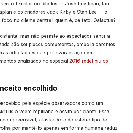
eis roteiristas creditados — Josh Friedman, Ian
aplan e os criadores Jack Kirby e Stan Lee — a
 foco no dilema central: quem é, de fato, Galactus?
distante, mas não permite ao espectador sentir a
ltado são set pieces competentes, embora carentes
tras adaptações que priorizaram ação em
amentos analisados no especial
2016 redefiniu os
onceito encolhido
percebido pela espécie observadora como um
ulls o veem reptiliano e assim por diante. Essa
 incompreensível, afastando-o do estereótipo de
 escolha por mantê-lo apenas em forma humana reduz