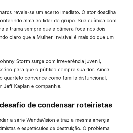
rds revela-se um acerto imediato. O ator doscilha
 conferindo alma ao líder do grupo. Sua química com
na a trama sempre que a câmera foca nos dois.
xando claro que a Mulher Invisível é mais do que um
Johnny Storm surge com irreverência juvenil,
ário para que o público compre sua dor. Ainda
o quarteto convence como família disfuncional,
or Jeff Kaplan e companhia.
desafio de condensar roteiristas
ar a série WandaVision e traz a mesma energia
ntimistas e espetáculos de destruição. O problema