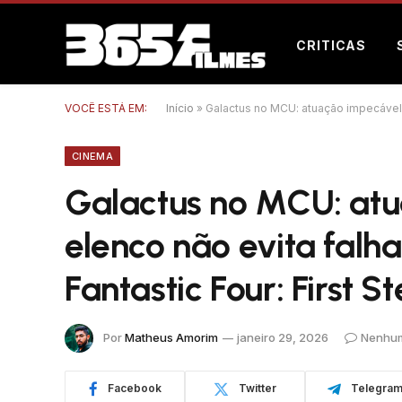
CRITICAS
VOCÊ ESTÁ EM:
Início
»
Galactus no MCU: atuação impecável d
CINEMA
Galactus no MCU: at
elenco não evita falh
Fantastic Four: First S
Por
Matheus Amorim
janeiro 29, 2026
Nenhum
Facebook
Twitter
Telegra