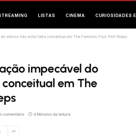
STREAMING
LISTAS
CINEMA
CURIOSIDADES 
o elenco não evita falha conceitual em The Fantastic Four: First Steps
uação impecável do
a conceitual em The
teps
 comentário
4 Minutos de leitura
m