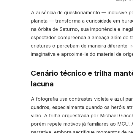
A ausência de questionamento — inclusive por
planeta — transforma a curiosidade em bura
na órbita de Saturno, sua imponência é inegá
espectador compreenda a ameaça além do t
criaturas o percebam de maneira diferente, r
imaginativa e aproximá-la do material de orig
Cenário técnico e trilha man
lacuna
A fotografia usa contrastes violeta e azul p
quadros, especialmente quando os heróis atr
vilão. A trilha orquestrada por Michael Gia
porém repete motivos já familiares ao MCU. 
narrativa, embora sacrifique momentos de ref