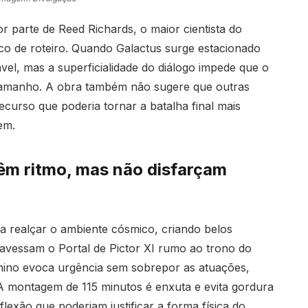
 parte de Reed Richards, o maior cientista do
co de roteiro. Quando Galactus surge estacionado
vel, mas a superficialidade do diálogo impede que o
amanho. A obra também não sugere que outras
ecurso que poderia tornar a batalha final mais
em.
têm ritmo, mas não disfarçam
ara realçar o ambiente cósmico, criando belos
avessam o Portal de Pictor XI rumo ao trono do
cchino evoca urgência sem sobrepor as atuações,
A montagem de 115 minutos é enxuta e evita gordura
lexão que poderiam justificar a forma física do