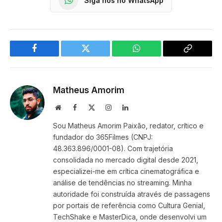
Siga nos no WhatsApp
Facebook
Twitter
WhatsApp
Copy
Link
Matheus Amorim
Website
Facebook
X
Instagram
LinkedIn
(Twitter)
Sou Matheus Amorim Paixão, redator, crítico e
fundador do 365Filmes (CNPJ:
48.363.896/0001-08). Com trajetória
consolidada no mercado digital desde 2021,
especializei-me em crítica cinematográfica e
análise de tendências no streaming. Minha
autoridade foi construída através de passagens
por portais de referência como Cultura Genial,
TechShake e MasterDica, onde desenvolvi um