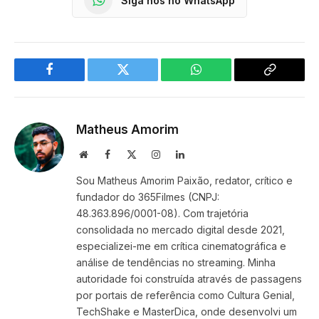
Siga nos no WhatsApp
Facebook
Twitter
WhatsApp
Copy
Link
Matheus Amorim
Website
Facebook
X
Instagram
LinkedIn
(Twitter)
Sou Matheus Amorim Paixão, redator, crítico e
fundador do 365Filmes (CNPJ:
48.363.896/0001-08). Com trajetória
consolidada no mercado digital desde 2021,
especializei-me em crítica cinematográfica e
análise de tendências no streaming. Minha
autoridade foi construída através de passagens
por portais de referência como Cultura Genial,
TechShake e MasterDica, onde desenvolvi um