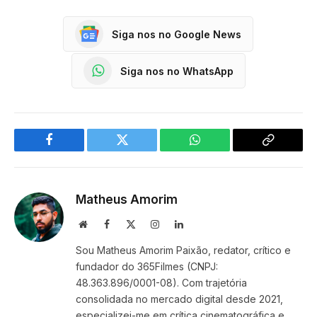
Siga nos no Google News
Siga nos no WhatsApp
Facebook
Twitter
WhatsApp
Copy
Link
Matheus Amorim
Website
Facebook
X
Instagram
LinkedIn
(Twitter)
Sou Matheus Amorim Paixão, redator, crítico e
fundador do 365Filmes (CNPJ:
48.363.896/0001-08). Com trajetória
consolidada no mercado digital desde 2021,
especializei-me em crítica cinematográfica e