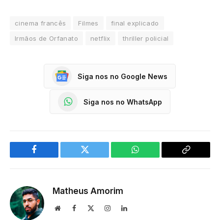
cinema francês
Filmes
final explicado
Irmãos de Orfanato
netflix
thriller policial
Siga nos no Google News
Siga nos no WhatsApp
Facebook
Twitter
WhatsApp
Copy
Link
Matheus Amorim
Website
Facebook
X
Instagram
LinkedIn
(Twitter)