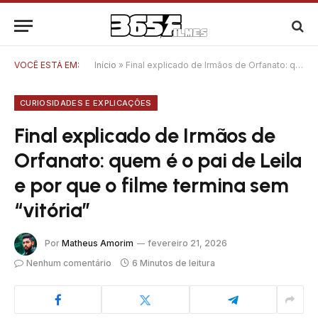
VOCÊ ESTÁ EM:
Início
»
Final explicado de Irmãos de Orfanato: quem é o pai de Leila e por que o filme termina sem “vitória”
CURIOSIDADES E EXPLICAÇÕES
Final explicado de Irmãos de
Orfanato: quem é o pai de Leila
e por que o filme termina sem
“vitória”
Por
Matheus Amorim
fevereiro 21, 2026
Nenhum comentário
6 Minutos de leitura