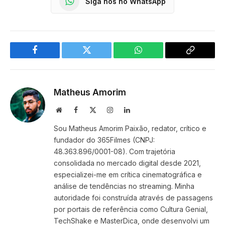
Siga nos no WhatsApp
Facebook
Twitter
WhatsApp
Copy
Link
Matheus Amorim
Website
Facebook
X
Instagram
LinkedIn
(Twitter)
Sou Matheus Amorim Paixão, redator, crítico e
fundador do 365Filmes (CNPJ:
48.363.896/0001-08). Com trajetória
consolidada no mercado digital desde 2021,
especializei-me em crítica cinematográfica e
análise de tendências no streaming. Minha
autoridade foi construída através de passagens
por portais de referência como Cultura Genial,
TechShake e MasterDica, onde desenvolvi um