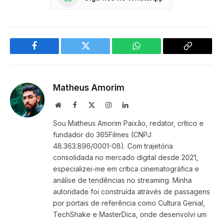
Facebook
Twitter
WhatsApp
Copy
Link
Matheus Amorim
Website
Facebook
X
Instagram
LinkedIn
(Twitter)
Sou Matheus Amorim Paixão, redator, crítico e
fundador do 365Filmes (CNPJ:
48.363.896/0001-08). Com trajetória
consolidada no mercado digital desde 2021,
especializei-me em crítica cinematográfica e
análise de tendências no streaming. Minha
autoridade foi construída através de passagens
por portais de referência como Cultura Genial,
TechShake e MasterDica, onde desenvolvi um