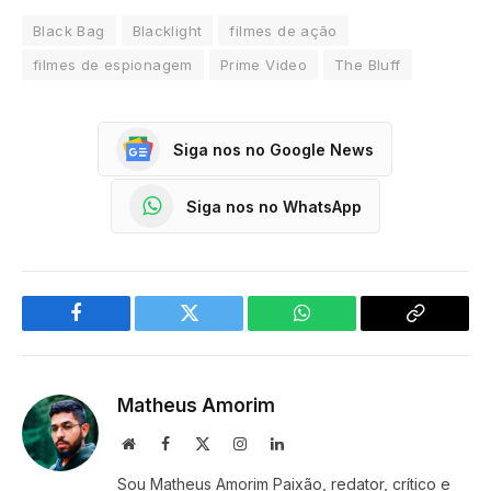
Black Bag
Blacklight
filmes de ação
filmes de espionagem
Prime Video
The Bluff
Siga nos no Google News
Siga nos no WhatsApp
Facebook
Twitter
WhatsApp
Copy
Link
Matheus Amorim
Website
Facebook
X
Instagram
LinkedIn
(Twitter)
Sou Matheus Amorim Paixão, redator, crítico e