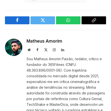
Facebook
Twitter
WhatsApp
Copy
Link
Matheus Amorim
Website
Facebook
X
Instagram
LinkedIn
(Twitter)
Sou Matheus Amorim Paixão, redator, crítico e
fundador do 365Filmes (CNPJ:
48.363.896/0001-08). Com trajetória
consolidada no mercado digital desde 2021,
especializei-me em crítica cinematográfica e
análise de tendências no streaming. Minha
autoridade foi construída através de passagens
por portais de referência como Cultura Genial,
TechShake e MasterDica, onde desenvolvi um
rigor técnico voltado à curadoria estratégica e