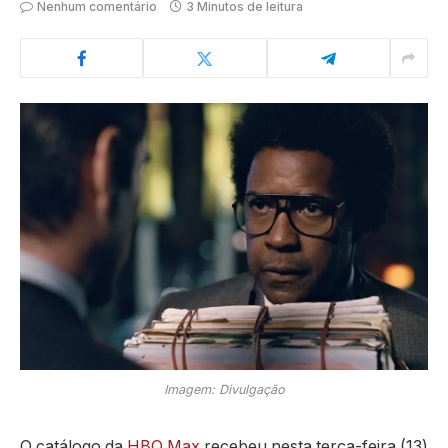
Nenhum comentário
3 Minutos de leitura
Imagem: Divulgação
O catálogo da
HBO Max
recebeu nesta terça-feira (13)