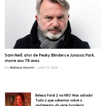
Sam Neill, ator de Peaky Blinders e Jurassic Park,
morre aos 78 anos
Por
Matheus Amorim
julho 13, 2026
Beleza Fatal 2 na HBO Max adiado!
Tudo o que sabemos sobre o
andamento da série brasileira