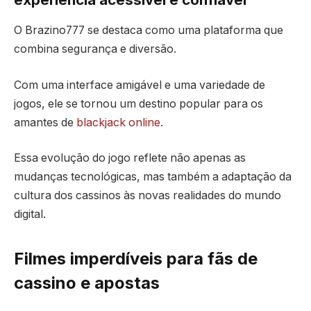
O Brazino777 se destaca como uma plataforma que
combina segurança e diversão.
Com uma interface amigável e uma variedade de
jogos, ele se tornou um destino popular para os
amantes de
blackjack online
.
Essa evolução do jogo reflete não apenas as
mudanças tecnológicas, mas também a adaptação da
cultura dos cassinos às novas realidades do mundo
digital.
Filmes imperdíveis para fãs de
cassino e apostas