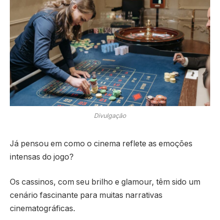
Divulgação
Já pensou em como o cinema reflete as emoções
intensas do jogo?
Os cassinos, com seu brilho e glamour, têm sido um
cenário fascinante para muitas narrativas
cinematográficas.