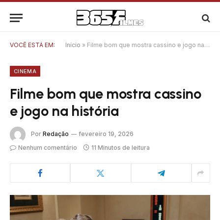
VOCÊ ESTÁ EM:
Início
»
Filme bom que mostra cassino e jogo na história
CINEMA
Filme bom que mostra cassino
e jogo na história
Por
Redação
fevereiro 19, 2026
Nenhum comentário
11 Minutos de leitura