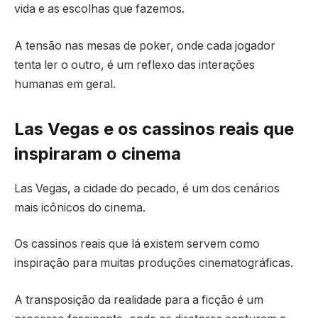
vida e as escolhas que fazemos.
A tensão nas mesas de poker, onde cada jogador
tenta ler o outro, é um reflexo das interações
humanas em geral.
Las Vegas e os cassinos reais que
inspiraram o cinema
Las Vegas, a cidade do pecado, é um dos cenários
mais icônicos do cinema.
Os cassinos reais que lá existem servem como
inspiração para muitas produções cinematográficas.
A transposição da realidade para a ficção é um