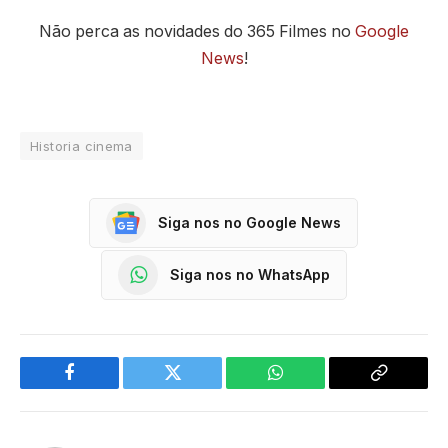
Não perca as novidades do 365 Filmes no
Google
News
!
Historia cinema
Siga nos no Google News
Siga nos no WhatsApp
Facebook
Twitter
WhatsApp
Copy
Link