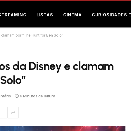
STREAMING
LISTAS
CINEMA
CURIOSIDADES 
 clamam por “The Hunt for Ben Solo”
os da Disney e clamam
 Solo”
ntário
6 Minutos de leitura
m