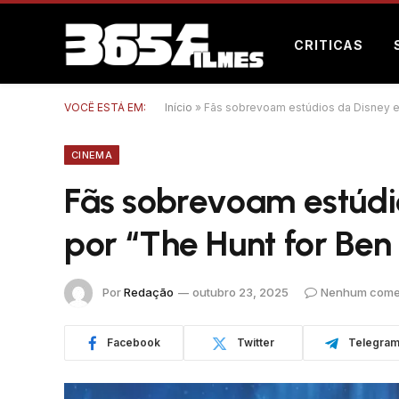
CRITICAS
VOCÊ ESTÁ EM:
Início
»
Fãs sobrevoam estúdios da Disney e
CINEMA
Fãs sobrevoam estúdi
por “The Hunt for Ben
Por
Redação
outubro 23, 2025
Nenhum come
Facebook
Twitter
Telegra