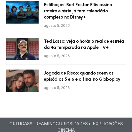
Estilhaços: Bret Easton Ellis assina
roteiro e série já tem calendário
completo no Disney+
agosto 5, 2026
Ted Lasso: veja o horário real de estreia
da 4ª temporada na Apple TV+
agosto 5, 2026
Jogada de Risco: quando saem os
episódios 5 e 6 e o final no Globoplay
agosto 5, 2026
CRITICAS
STREAMING
CURIOSIDADES e EXPLICAÇÕES
CINEMA