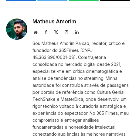
Facebook
Twitter
WhatsApp
Copy
Link
Matheus Amorim
Website
Facebook
X
Instagram
LinkedIn
(Twitter)
Sou Matheus Amorim Paixão, redator, crítico e
fundador do 365Filmes (CNPJ:
48.363.896/0001-08). Com trajetória
consolidada no mercado digital desde 2021,
especializei-me em crítica cinematográfica e
análise de tendências no streaming. Minha
autoridade foi construída através de passagens
por portais de referência como Cultura Genial,
TechShake e MasterDica, onde desenvolvi um
rigor técnico voltado à curadoria estratégica e
experiência do espectador. No 365 Filmes, meu
compromisso é entregar análises
fundamentadas e honestidade intelectual,
conectando audiências às melhores narrativas