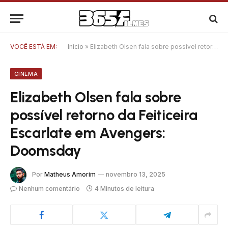
VOCÊ ESTÁ EM:
Início
»
Elizabeth Olsen fala sobre possível retorno da Feiticeira Escarlate em Avengers: Doomsday
CINEMA
Elizabeth Olsen fala sobre
possível retorno da Feiticeira
Escarlate em Avengers:
Doomsday
Por
Matheus Amorim
novembro 13, 2025
Nenhum comentário
4 Minutos de leitura