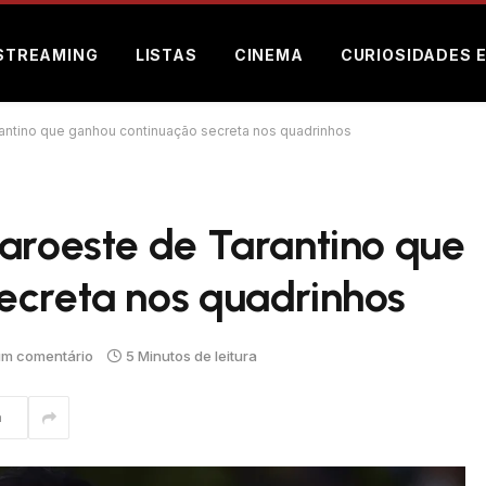
STREAMING
LISTAS
CINEMA
CURIOSIDADES 
antino que ganhou continuação secreta nos quadrinhos
aroeste de Tarantino que
ecreta nos quadrinhos
m comentário
5 Minutos de leitura
m