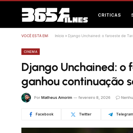
CRITICAS
VOCÊ ESTÁ EM:
Início
»
Django Unchained: o faroeste de Tar
CINEMA
Django Unchained: o f
ganhou continuação s
Por
Matheus Amorim
fevereiro 8, 2026
Nenhu
Facebook
Twitter
Telegra