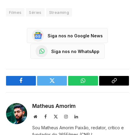
Filmes
Séries
Streaming
Siga nos no Google News
Siga nos no WhatsApp
Facebook
Twitter
WhatsApp
Copy
Link
Matheus Amorim
Website
Facebook
X
Instagram
LinkedIn
(Twitter)
Sou Matheus Amorim Paixão, redator, crítico e
fundador do 365Filmes (CNPJ: