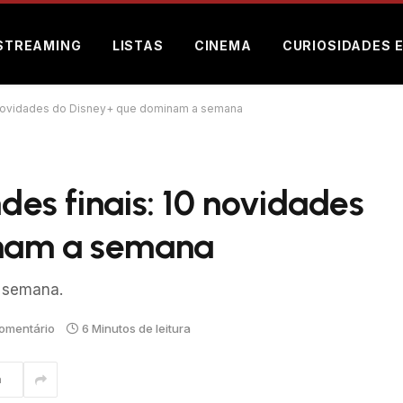
STREAMING
LISTAS
CINEMA
CURIOSIDADES 
10 novidades do Disney+ que dominam a semana
ndes finais: 10 novidades
inam a semana
a semana.
omentário
6 Minutos de leitura
m