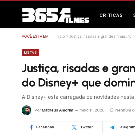
CRITICAS
VOCÊ ESTÁ EM:
Início
»
Justiça, risadas e grandes finais: 
LISTAS
Justiça, risadas e gra
do Disney+ que dom
A Disney+ está carregada de novidades nest
Por
Matheus Amorim
maio 11, 2026
Nenhum c
Facebook
Twitter
Telegra