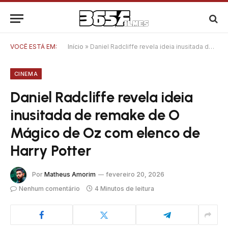
VOCÊ ESTÁ EM:
Início
»
Daniel Radcliffe revela ideia inusitada de remake de O Mágico de Oz com elenco de Harry Potter
CINEMA
Daniel Radcliffe revela ideia
inusitada de remake de O
Mágico de Oz com elenco de
Harry Potter
Por
Matheus Amorim
fevereiro 20, 2026
Nenhum comentário
4 Minutos de leitura