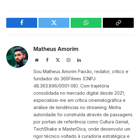
Facebook
Twitter
WhatsApp
Copy
Link
Matheus Amorim
Website
Facebook
X
Instagram
LinkedIn
(Twitter)
Sou Matheus Amorim Paixão, redator, crítico e
fundador do 365Filmes (CNPJ:
48.363.896/0001-08). Com trajetória
consolidada no mercado digital desde 2021,
especializei-me em crítica cinematográfica e
análise de tendências no streaming. Minha
autoridade foi construída através de passagens
por portais de referência como Cultura Genial,
TechShake e MasterDica, onde desenvolvi um
rigor técnico voltado à curadoria estratégica e