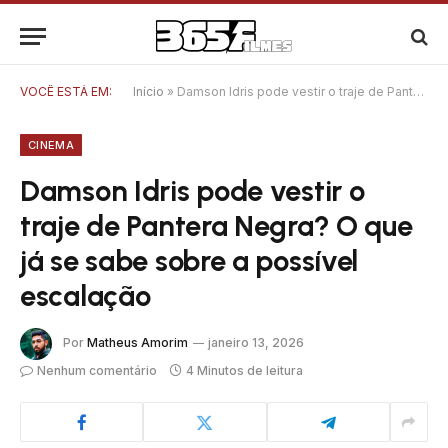
VOCÊ ESTÁ EM:
Início
»
Damson Idris pode vestir o traje de Pantera Negra? O que já se sabe sobre a possível escalação
CINEMA
Damson Idris pode vestir o
traje de Pantera Negra? O que
já se sabe sobre a possível
escalação
Por
Matheus Amorim
janeiro 13, 2026
Nenhum comentário
4 Minutos de leitura