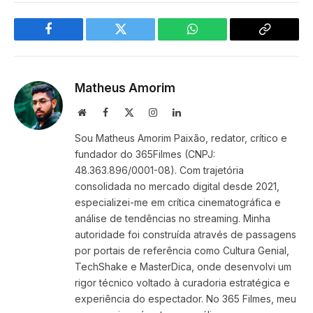
Facebook
Twitter
WhatsApp
Copy
Link
Matheus Amorim
Website
Facebook
X
Instagram
LinkedIn
(Twitter)
Sou Matheus Amorim Paixão, redator, crítico e
fundador do 365Filmes (CNPJ:
48.363.896/0001-08). Com trajetória
consolidada no mercado digital desde 2021,
especializei-me em crítica cinematográfica e
análise de tendências no streaming. Minha
autoridade foi construída através de passagens
por portais de referência como Cultura Genial,
TechShake e MasterDica, onde desenvolvi um
rigor técnico voltado à curadoria estratégica e
experiência do espectador. No 365 Filmes, meu