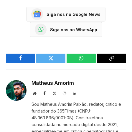
Siga nos no Google News
Siga nos no WhatsApp
Facebook
Twitter
WhatsApp
Copy
Link
Matheus Amorim
Website
Facebook
X
Instagram
LinkedIn
(Twitter)
Sou Matheus Amorim Paixão, redator, crítico e
fundador do 365Filmes (CNPJ:
48.363.896/0001-08). Com trajetória
consolidada no mercado digital desde 2021,
especializei-me em crítica cinematográfica e