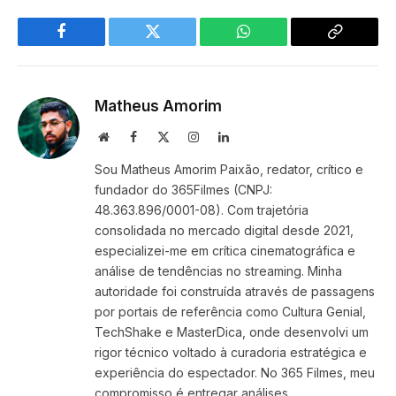
Facebook
Twitter
WhatsApp
Copy
Link
Matheus Amorim
Website
Facebook
X
Instagram
LinkedIn
(Twitter)
Sou Matheus Amorim Paixão, redator, crítico e
fundador do 365Filmes (CNPJ:
48.363.896/0001-08). Com trajetória
consolidada no mercado digital desde 2021,
especializei-me em crítica cinematográfica e
análise de tendências no streaming. Minha
autoridade foi construída através de passagens
por portais de referência como Cultura Genial,
TechShake e MasterDica, onde desenvolvi um
rigor técnico voltado à curadoria estratégica e
experiência do espectador. No 365 Filmes, meu
compromisso é entregar análises