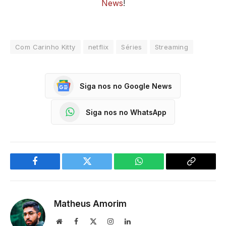
News
!
Com Carinho Kitty
netflix
Séries
Streaming
Siga nos no Google News
Siga nos no WhatsApp
Facebook
Twitter
WhatsApp
Copy
Link
Matheus Amorim
Website
Facebook
X
Instagram
LinkedIn