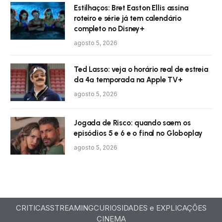
Estilhaços: Bret Easton Ellis assina
roteiro e série já tem calendário
completo no Disney+
agosto 5, 2026
Ted Lasso: veja o horário real de estreia
da 4ª temporada na Apple TV+
agosto 5, 2026
Jogada de Risco: quando saem os
episódios 5 e 6 e o final no Globoplay
agosto 5, 2026
CRITICAS
STREAMING
CURIOSIDADES e EXPLICAÇÕES
CINEMA