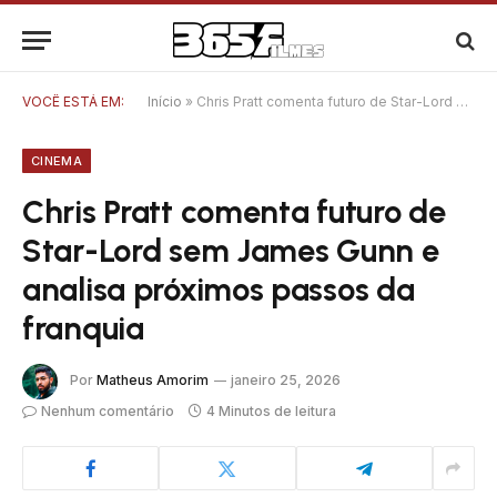
VOCÊ ESTÁ EM:
Início
»
Chris Pratt comenta futuro de Star-Lord sem James Gunn e analisa próximos passos da franquia
CINEMA
Chris Pratt comenta futuro de
Star-Lord sem James Gunn e
analisa próximos passos da
franquia
Por
Matheus Amorim
janeiro 25, 2026
Nenhum comentário
4 Minutos de leitura