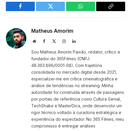
Facebook
Twitter
WhatsApp
Copy
Link
Matheus Amorim
Website
Facebook
X
Instagram
LinkedIn
(Twitter)
Sou Matheus Amorim Paixão, redator, crítico e
fundador do 365Filmes (CNPJ:
48.363.896/0001-08). Com trajetória
consolidada no mercado digital desde 2021,
especializei-me em crítica cinematográfica e
análise de tendências no streaming. Minha
autoridade foi construída através de passagens
por portais de referência como Cultura Genial,
TechShake e MasterDica, onde desenvolvi um
rigor técnico voltado à curadoria estratégica e
experiência do espectador. No 365 Filmes, meu
compromisso é entregar análises