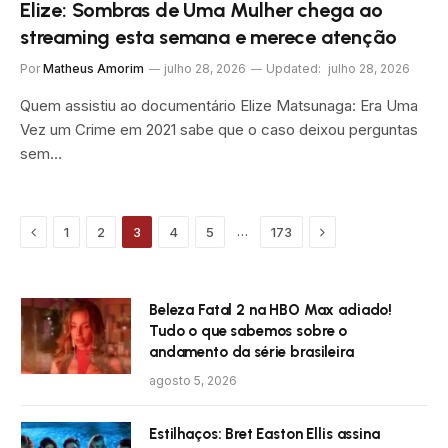
Elize: Sombras de Uma Mulher chega ao
streaming esta semana e merece atenção
Por
Matheus Amorim
julho 28, 2026
Updated:
julho 28, 2026
Quem assistiu ao documentário Elize Matsunaga: Era Uma
Vez um Crime em 2021 sabe que o caso deixou perguntas
sem…
Previous
Próximo
…
1
2
3
4
5
173
Beleza Fatal 2 na HBO Max adiado!
Tudo o que sabemos sobre o
andamento da série brasileira
agosto 5, 2026
Estilhaços: Bret Easton Ellis assina